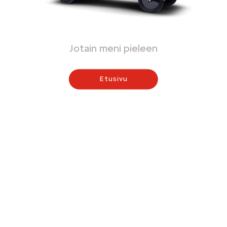
Jotain meni pieleen
Etusivu