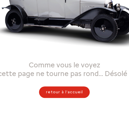
Comme vous le voyez
cette page ne tourne pas rond… Désolé 
retour à l'accueil