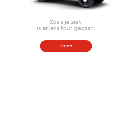
Zoals je ziet,
is er iets fout gegaan.
Home